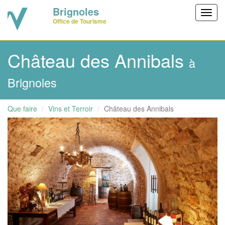
Brignoles
Toggl
Office de Tourisme
navig
Château des Annibals
à
Brignoles
Que faire
Vins et Terroir
Château des Annibals