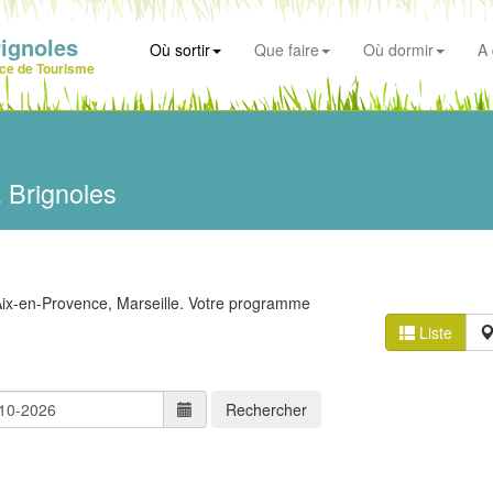
ignoles
Où sortir
Que faire
Où dormir
A 
ice de Tourisme
 Brignoles
Aix-en-Provence, Marseille. Votre programme
Liste
Rechercher