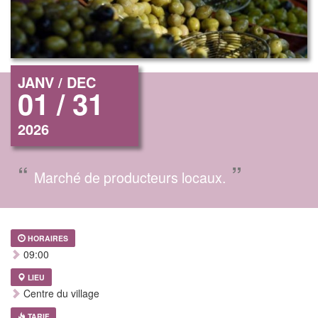
JANV / DEC
01 / 31
2026
“
”
Marché de producteurs locaux.
HORAIRES
09:00
LIEU
Centre du village
TARIF