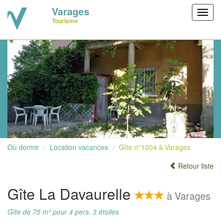
Varages
Toggl
Tourisme
navig
Où dormir
Location vacances
Gîte n°1004 à Varages
Retour liste
Gîte La Davaurelle
à Varages
Gîte de 75 m² pour 4 pers. 3 étoiles