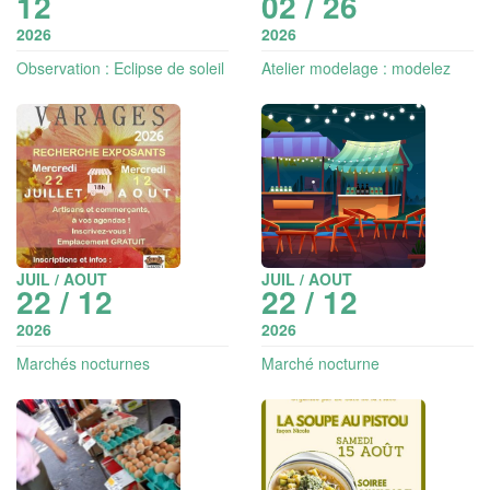
12
02 / 26
2026
2026
Observation : Eclipse de soleil
Atelier modelage : modelez
comme un faïencier
JUIL / AOUT
JUIL / AOUT
22 / 12
22 / 12
2026
2026
Marchés nocturnes
Marché nocturne