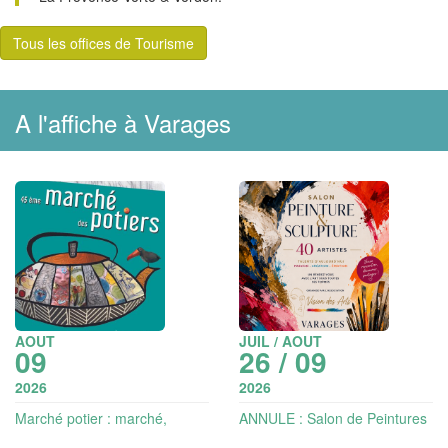
Tous les offices de Tourisme
A l'affiche à Varages
AOUT
JUIL / AOUT
09
26 / 09
2026
2026
Marché potier : marché,
ANNULE : Salon de Peintures
initiation au modelage, visite
et de sculptures