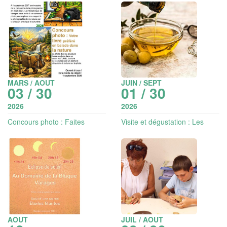
du musée
MARS / AOUT
JUIN / SEPT
03 / 30
01 / 30
2026
2026
Concours photo : Faites
Visite et dégustation : Les
voyager votre livre !
secrets de l'or jaune
AOUT
JUIL / AOUT