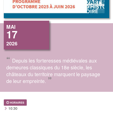
MAI
17
2026
“
Depuis les forteresses médiévales aux
demeures classiques du 18e siècle, les
châteaux du territoire marquent le paysage
”
de leur empreinte.
HORAIRES
10:30