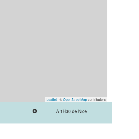
Leaflet
| ©
OpenStreetMap
contributors
A 1H30 de Nice