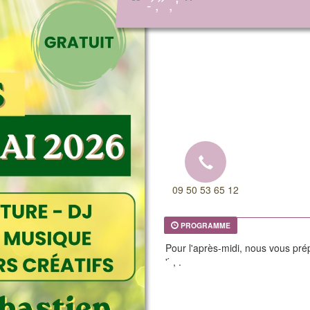
“
”
- ́, ́ ́ , '
09 50 53 65 12
PROGRAMME
Pour l'après-midi, nous vous prép
' ́ , .