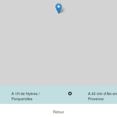
A 1H de Hyères /
A 45 min d'Aix-en
Porquerolles
Provence
Retour