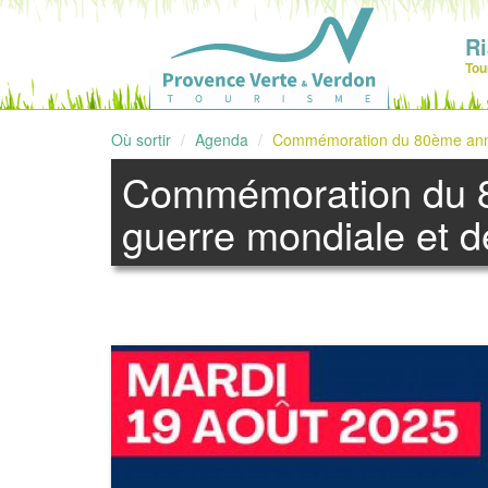
R
Tou
Où sortir
Agenda
Commémoration du 80ème anniver
Commémoration du 80
guerre mondiale et de