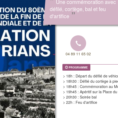
“
Une commémoration avec
défilé, cortège, bal et feu
”
d'artifice
04 89 11 65 02
PROGRAMME
> 18h : Départ du défilé de véhic
> 18h30 : Défilé du cortège à pie
> 18h45 : Commémoration au M
> 19h45 : Apéritif sur la Place d
> 20h30 : Soirée bal
> 22h : Feu d'artifice