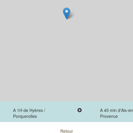
A 1H de Hyères /
A 45 min d'Aix-en
Porquerolles
Provence
Retour