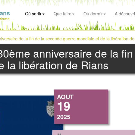
ians
Où sortir
Que faire
Où dormir
A découvri
risme
saire de la fin de la seconde guerre mondiale et de la libération de
ème anniversaire de la fin
 la libération de Rians
AOUT
19
2025