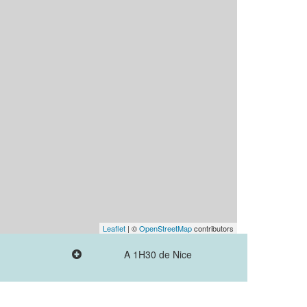
Leaflet
| ©
OpenStreetMap
contributors
A 1H30 de Nice