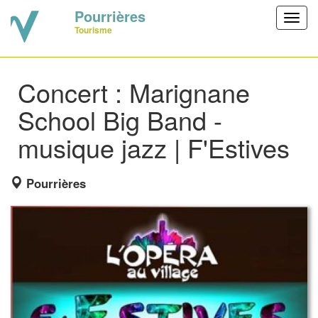
Pourrières
Toggl
Tourisme
navig
Concert : Marignane
School Big Band -
musique jazz | F'Estives
Pourrières