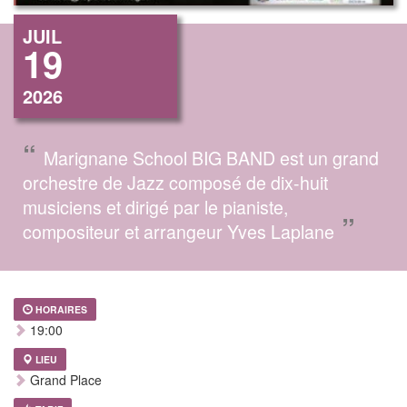
JUIL
19
2026
“
Marignane School BIG BAND est un grand
orchestre de Jazz composé de dix-huit
musiciens et dirigé par le pianiste,
”
compositeur et arrangeur Yves Laplane
HORAIRES
19:00
LIEU
Grand Place