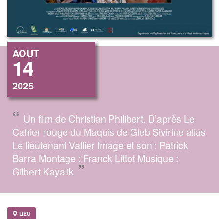
AOUT
14
2025
“
Un film de Christian Philibert. D’après Le
Cahier rouge du Maquis de Gleb Sivirine alias
Le lieutenant Vallier Image et son : Patrick
Barra Montage : Franck Littot Musique :
”
Gilbert Kayalik
LIEU