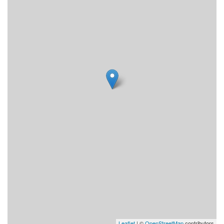
Leaflet
| ©
OpenStreetMap
contributors