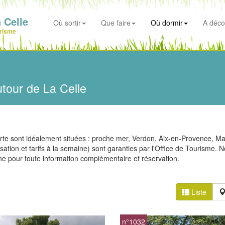
 Celle
Où sortir
Que faire
Où dormir
A déco
risme
utour de La Celle
e sont idéalement situées : proche mer, Verdon, Aix-en-Provence, Mar
lisation et tarifs à la semaine) sont garanties par l'Office de Tourisme. 
ne pour toute information complémentaire et réservation.
Liste
n°1032