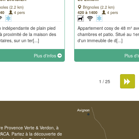
oles (2.2 km)
Brignoles (2.2 km)
840
4 pers
420 à 1400
4 pers
 indépendante de plain pied
Appartement cosy de 48 m² av
 à proximité de la maison des
chambres et patio. Situé au 1e
taires, sur un ter[...]
d'un immeuble de d[...]
Plus d'infos
Plus d'
1 / 25
oire Provence Verte & Verdon, à
PACA. Partez à la découverte de