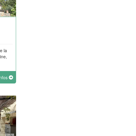
e la
ine,
infos