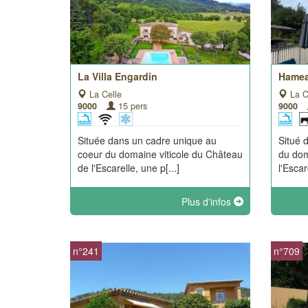
La Villa Engardin
Hamea
La Celle
La C
9000
15 pers
9000
Située dans un cadre unique au
Situé 
coeur du domaine viticole du Château
du dom
de l'Escarelle, une p[...]
l'Escar
Plus d'infos
n°241
n°709