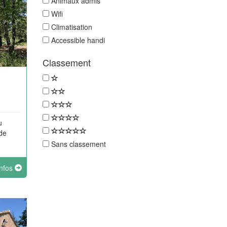
Animaux admis
Wifi
Climatisation
Accessible handi
Classement
u
de
Sans classement
infos