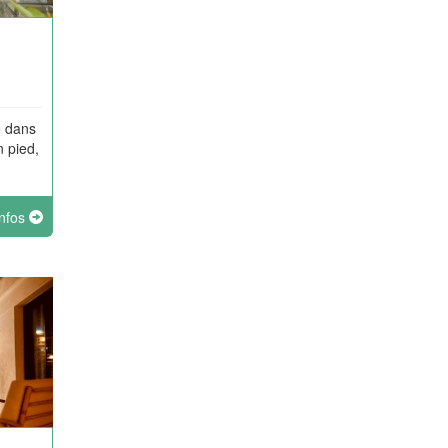
é dans
n pied,
infos