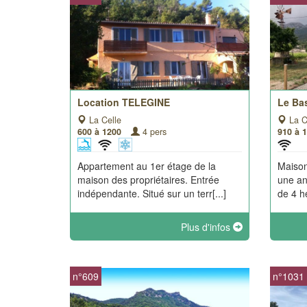
Location TELEGINE
Le Ba
La Celle
La C
600 à 1200
4 pers
910 à 
Appartement au 1er étage de la
Maison
maison des propriétaires. Entrée
une an
indépendante. Situé sur un terr[...]
de 4 he
Plus d'infos
n°609
n°1031