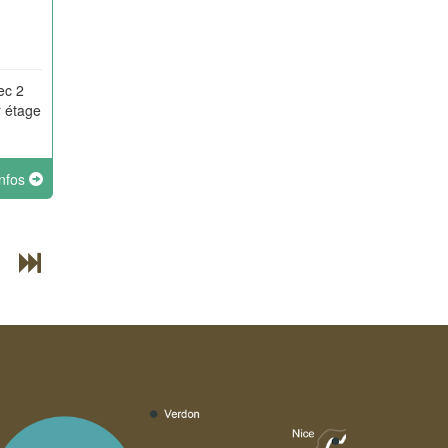
ec 2
r étage
infos