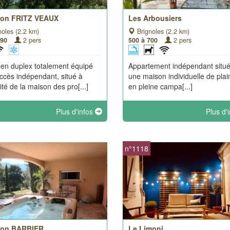
ion FRITZ VEAUX
Les Arbousiers
oles (2.2 km)
Brignoles (2.2 km)
490
2 pers
500 à 700
2 pers
 en duplex totalement équipé
Appartement indépendant situ
ccès indépendant, situé à
une maison individuelle de plai
ité de la maison des pro[...]
en pleine campa[...]
Plus d'infos
Plus d'
n°1118
ion BARBIER
Le Limoni