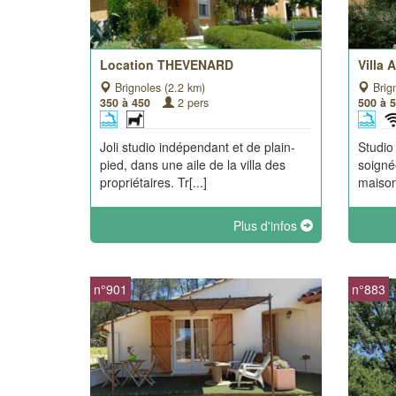
Location THEVENARD
Villa 
Brignoles (2.2 km)
Brign
350 à 450
2 pers
500 à 
Joli studio indépendant et de plain-
Studio
pied, dans une aile de la villa des
soigné
propriétaires. Tr[...]
maison 
Plus d'infos
n°901
n°883