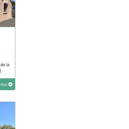
 de la
]
infos