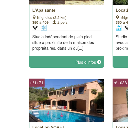
L'Apaisante
Locat
Brignoles (2.2 km)
Brign
350 à 409
2 pers
350 à 
Studio indépendant de plain pied
Studio
situé à proximité de la maison des
avec a
propriétaires, dans un qu[...]
proxim
Plus d'infos
n°1171
n°1038
Location SORET
Locat