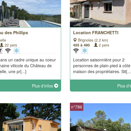
u des Phillips
Location FRANCHETTI
elle
Brignoles (2.2 km)
22 pers
455 à 490
2 pers
dans un cadre unique au coeur
Location saisonnière pour 2
aine viticole du Château de
personnes de plain-pied à côté
elle, une pr[...]
maison des propriétaires. Sit[...
Plus d'infos
Plus d'
n°786