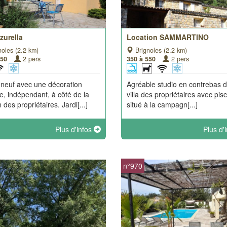
Azurella
Location SAMMARTINO
oles (2.2 km)
Brignoles (2.2 km)
550
2 pers
350 à 550
2 pers
 neuf avec une décoration
Agréable studio en contrebas d
e, indépendant, à côté de la
villa des propriétaires avec pisc
des propriétaires. Jardi[...]
situé à la campagn[...]
Plus d'infos
Plus d'
n°970