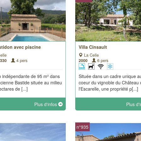
stidon avec piscine
Villa Cinsault
elle
La Celle
1330
4 pers
2000
6 pers
 indépendante de 95 m² dans
Située dans un cadre unique a
cienne Bastide située au milieu
coeur du vignoble du Château 
ctares de [...]
l'Escarelle, une propriété p[...]
Plus d'infos
Plus d'
n°935