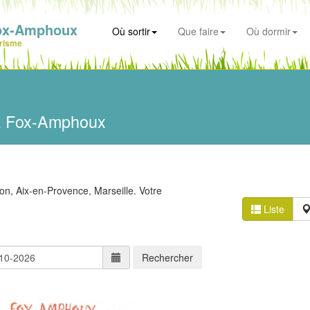
ox-Amphoux
Où sortir
Que faire
Où dormir
risme
à Fox-Amphoux
n, Aix-en-Provence, Marseille. Votre
Liste
Rechercher