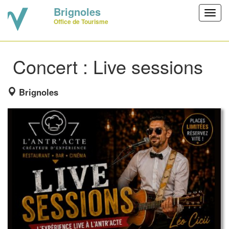
Brignoles
Toggl
Office de Tourisme
navig
Concert : Live sessions
Brignoles