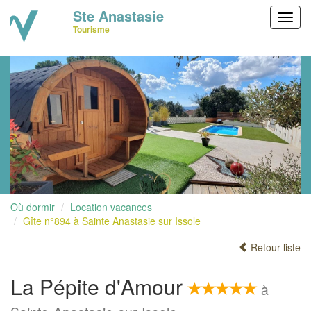
Ste Anastasie
Toggl
Tourisme
navig
Où dormir
Location vacances
Gîte n°894 à Sainte Anastasie sur Issole
Retour liste
La Pépite d'Amour
à