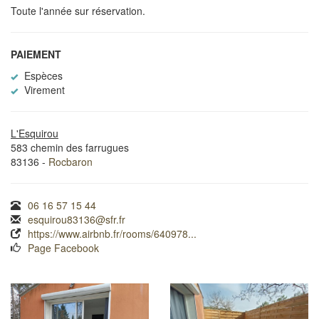
Toute l'année sur réservation.
PAIEMENT
Espèces
Virement
L'Esquirou
583 chemin des farrugues
83136 -
Rocbaron
06 16 57 15 44
esquirou83136@sfr.fr
https://www.airbnb.fr/rooms/640978...
Page Facebook