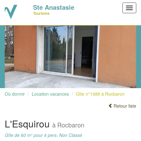
Ste Anastasie
Toggl
Tourisme
navig
Où dormir
Location vacances
Gîte n°1088 à Rocbaron
Retour liste
L'Esquirou
à Rocbaron
Gîte de 60 m² pour 4 pers. Non Classé