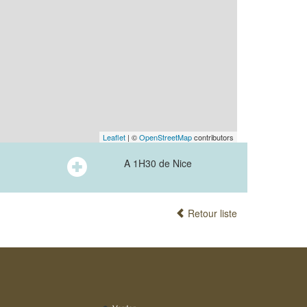
Leaflet
| ©
OpenStreetMap
contributors
A 1H30 de Nice
Retour liste