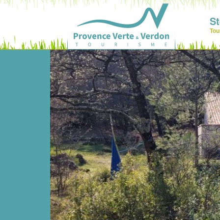
St
Tou