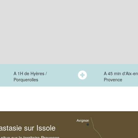
A 1H de Hyères /
A 45 min d'Aix-en
Porquerolles
Provence
stasie sur Issole
situe sur le territoire Provence