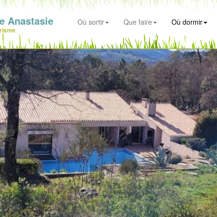
e Anastasie
Où sortir
Que faire
Où dormir
risme