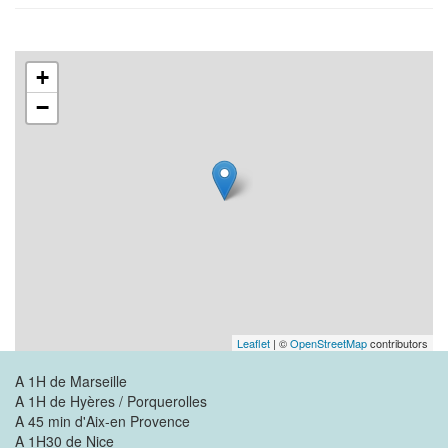
+
−
Leaflet
| ©
OpenStreetMap
contributors
A 1H de Marseille
A 1H de Hyères / Porquerolles
A 45 min d'Aix-en Provence
A 1H30 de Nice