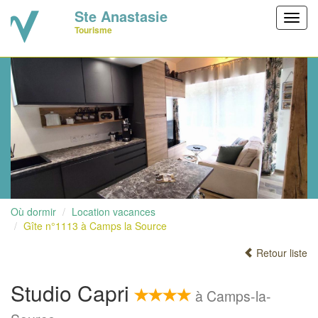
Ste Anastasie
Toggl
Tourisme
navig
Où dormir
Location vacances
Gîte n°1113 à Camps la Source
Retour liste
Studio Capri
à Camps-la-