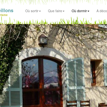
illons
Où sortir
Que faire
Où dormir
A déco
risme