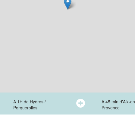
A 1H de Hyères /
A 45 min d'Aix-en
Porquerolles
Provence