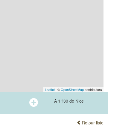
Leaflet
| ©
OpenStreetMap
contributors
A 1H30 de Nice
Retour liste