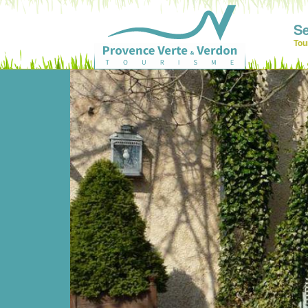
Se
Tou