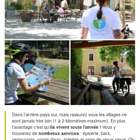
Dans l’arrière-pays oui, mais rassurez vous les villages ne
sont jamais très loin (1 à 2 kilomètres maximum). En plus
l'avantage c'est qu'
ils vivent toute l'année !
Vous y
trouverez de
nombreux services
: épicerie, bars,
restaurants, points d'eau, toilettes et aires de pique-nique. On