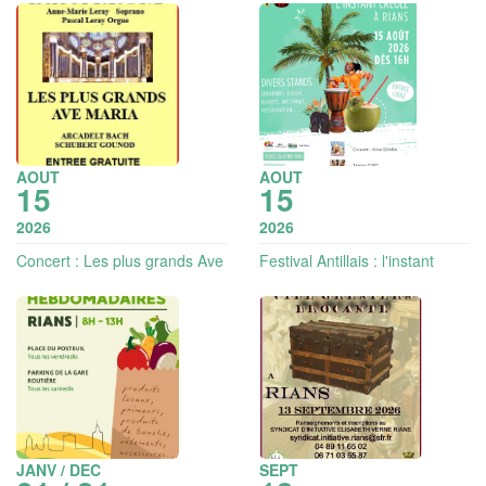
AOUT
AOUT
15
15
2026
2026
Concert : Les plus grands Ave
Festival Antillais : l'instant
Maria - Soprano et orgue
créole
JANV / DEC
SEPT