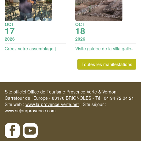
OCT
OCT
17
18
2026
2026
Créez votre assemblage |
Visite guidée de la villa gallo-
Vignobles en scène
romaine des Toulons et
dégustation | Vignobles en
Toutes les manifestations
Scène
Site officiel Office de Tourisme Provence Verte & Verdon
Carrefour de l'Europe - 83170 BRIGNOLES - Tél. 04 94 72 04 21
Site web :
www.la-provence-verte.net
- Site séjour :
www.sejourprovence.com