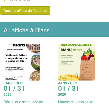
Tous les offices de Tourisme
A l'affiche à Rians
JANV / DEC
JANV / DEC
01 / 31
01 / 31
2026
2026
Récital et visite guidée de
Marché du vendredi (5
l'orgue
exposants)