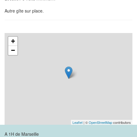
Autre gîte sur place.
+
−
Leaflet
| ©
OpenStreetMap
contributors
A 1H de Marseille