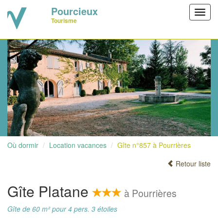
Pourcieux
Toggl
Tourisme
navig
Où dormir
Location vacances
Gîte n°857 à Pourrières
Retour liste
Gîte Platane
à Pourrières
Gîte de 60 m² pour 4 pers. 3 étoiles