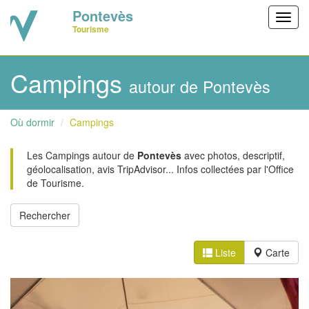
Pontevès
Toggl
Tourisme
navig
Campings
autour de Pontevès
Où dormir
Campings
Les Campings autour de
Pontevès
avec photos, descriptif,
géolocalisation, avis TripAdvisor... Infos collectées par l'Office
de Tourisme.
Liste
Carte