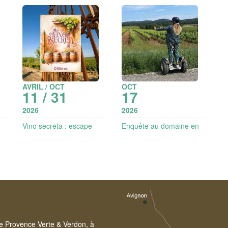
AVRIL / OCT
OCT
11 / 31
17
2026
2026
Vino secreta : escape
Enquête au domaine en
 |
game aventure dans les
gyropode | Vignobles en
vignes
Scène
ire Provence Verte & Verdon, à