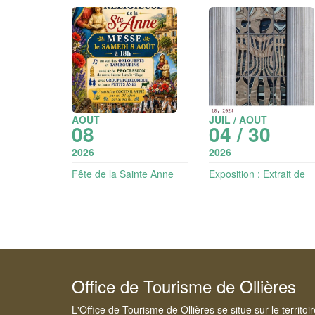
AOUT
JUIL / AOUT
08
04 / 30
2026
2026
Fête de la Sainte Anne
Exposition : Extrait de
grandeur - photographie
Art et vin
Office de Tourisme de Ollières
L'Office de Tourisme de Ollières se situe sur le territo