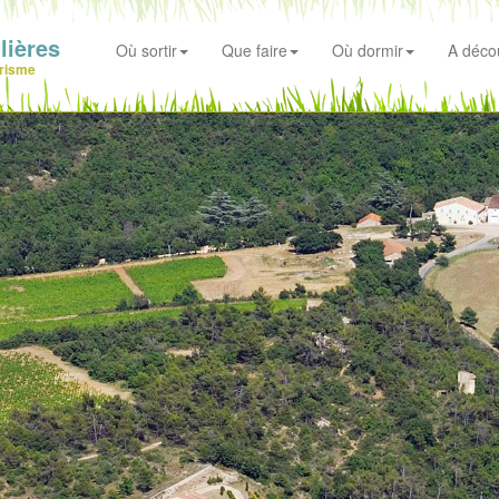
lières
Où sortir
Que faire
Où dormir
A décou
risme