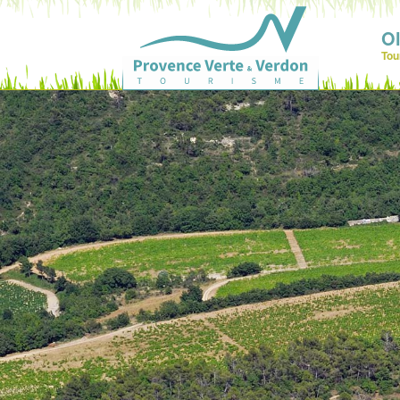
Ol
Tou