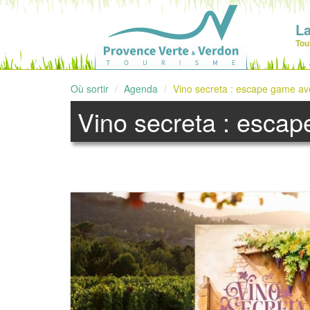
La
Tou
Où sortir
Agenda
Vino secreta : escape game av
Vino secreta : escap