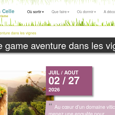
 Celle
Où sortir
Que faire
Où dormir
A déco
risme
enture dans les vignes
e game aventure dans les v
JUIL / AOUT
02 / 27
2026
“
Au cœur d’un domaine vitic
menez une enquête pour