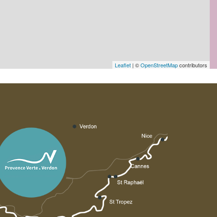
Leaflet
| ©
OpenStreetMap
contributors