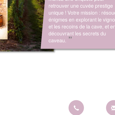
retrouver une cuvée prestige
unique ! Votre mission : résou
énigmes en explorant le vigno
et les recoins de la cave, et e
découvrant les secrets du
”
caveau.