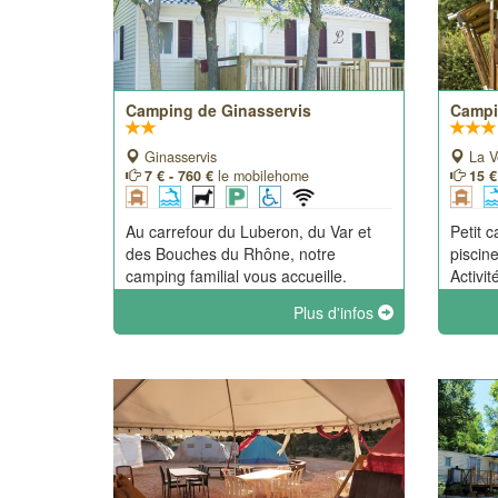
Camping de Ginasservis
Campi
Ginasservis
La Ve
7 € - 760 €
le mobilehome
15 €
Au carrefour du Luberon, du Var et
Petit 
des Bouches du Rhône, notre
piscin
camping familial vous accueille.
Activit
Piscine d'avril à octobre et
proxim
Plus d'infos
restauration en période estivale.
ombrag
Venez vous ressourcer sous le soleil
et cli
provençal ! Un cadre idyllique pour
Nouvea
des vacances de rêves !
Snack 