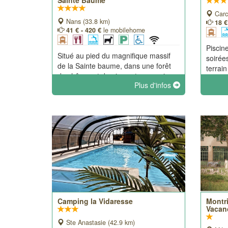
Sainte Baume
Carc
Nans (33.8 km)
18 €
41 € - 420 €
le mobilehome
Piscin
Situé au pied du magnifique massif
soirée
de la Sainte baume, dans une forêt
terrai
de chênes et de pins notre camping
Fougui
Plus d'infos
vous accueille dans une ambiance
vacanc
conviviale et familiale.
Camping la Vidaresse
Montr
Vacan
Ste Anastasie (42.9 km)