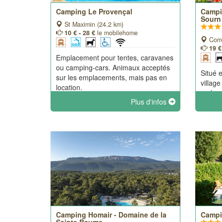
Camping Le Provençal
Campin
Sourn
St Maximin (24.2 km)
10 € - 28 €
le mobilehome
Corr
19 €
Emplacement pour tentes, caravanes
ou camping-cars. Animaux acceptés
Situé e
sur les emplacements, mais pas en
villag
location.
ombrag
Plus d'infos
pong/b
Dans u
accuei
calme, 
Camping Homair - Domaine de la
Campi