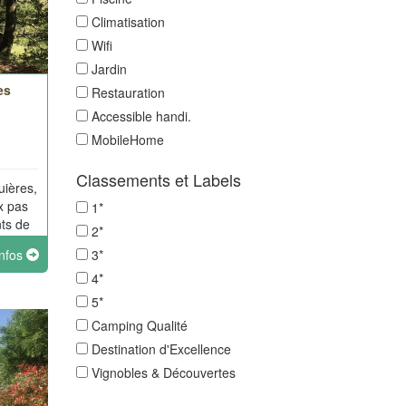
Climatisation
Wifi
Jardin
es
Restauration
Accessible handi.
MobileHome
Classements et Labels
uières,
x pas
1*
ts de
2*
infos
3*
e
4*
5*
Camping Qualité
Destination d'Excellence
Vignobles & Découvertes