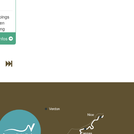
pings
 en
ing
n). Le
infos
sur
ars.