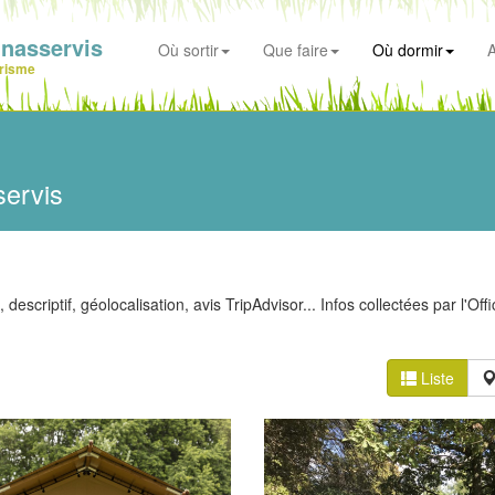
nasservis
Où sortir
Que faire
Où dormir
A
risme
servis
descriptif, géolocalisation, avis TripAdvisor... Infos collectées par l'Off
Liste