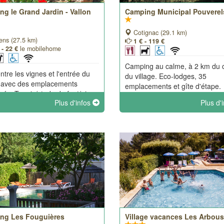
g le Grand Jardin - Vallon
Camping Municipal Pouverel
Cotignac (29.1 km)
ens (27.5 km)
1 € - 119 €
 - 22 €
le mobilehome
Camping au calme, à 2 km du 
ntre les vignes et l'entrée du
du village. Eco-lodges, 35
e avec des emplacements
emplacements et gîte d'étape.
és. Tennis/stade de foot/ping-
Plus d'infos
Plus d'
oulodrome/Mini-golf et Sauna.
ne ambiance familiale, nous
llons les clients cherchant
sécurité et tranquillité.
ng Les Fouguières
Village vacances Les Arbous