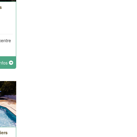
s
centre
infos
iers