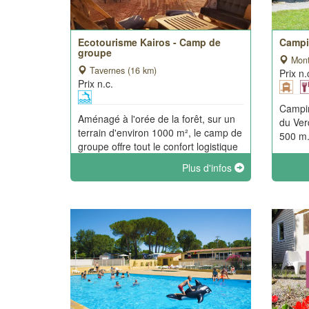
Ecotourisme Kairos - Camp de
Campin
groupe
Mont
Tavernes (16 km)
Prix n.
Prix n.c.
Campin
Aménagé à l'orée de la forêt, sur un
du Ver
terrain d'environ 1000 m², le camp de
500 m.
groupe offre tout le confort logistique
pour une expérience de vie en plein
Plus d'infos
air ! 4 tentes aménagées et 1
caravane sont à votre disposition.