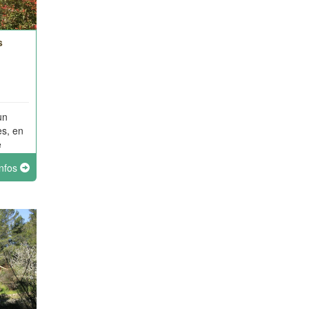
s
un
es, en
e
infos