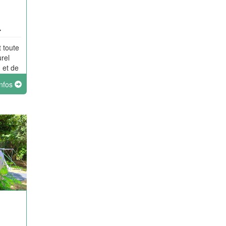
 toute
rel
 et de
Alep,
infos