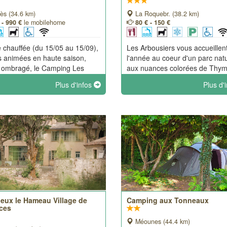
ès (34.6 km)
La Roquebr. (38.2 km)
 - 990 €
le mobilehome
80 € - 150 €
e chauffée (du 15/05 au 15/09),
Les Arbousiers vous accueillent
s animées en haute saison,
l'année au coeur d'un parc natu
n ombragé, le Camping Les
aux nuances colorées de Thym
ères vous assure des
Romarin, à l'ombre des pins d'
Plus d'infos
Plus d'
es idéales en pleine nature.
des Chênes et des Arbousiers.
Emplacement idéal pour les
amoureux de la nature.
ieux le Hameau Village de
Camping aux Tonneaux
ces
Méounes (44.4 km)