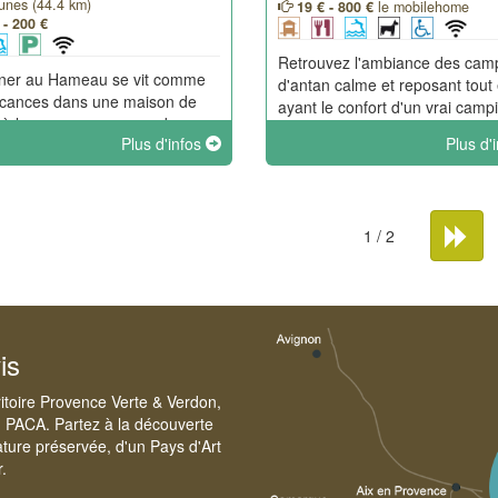
nes (44.4 km)
19 € - 800 €
le mobilehome
 - 200 €
Retrouvez l'ambiance des cam
rner au Hameau se vit comme
d'antan calme et reposant tout
acances dans une maison de
ayant le confort d'un vrai camp
e à la campagne, une auberge
(sanitaires chauffés hors saiso
Plus d'infos
Plus d'
. Confort et simplicité, charme
snack sera ouvert hors saison 
enticité, partage et convivialité.
réservation (possibilité de plats
capades familiales
végétarien). Aire de camping-c
énérationnelles pour se re-
ter.
1 / 2
is
ritoire Provence Verte & Verdon,
n PACA. Partez à la découverte
ature préservée, d'un Pays d'Art
r.