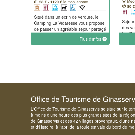
Méou
28 € - 1120 €
le mobilehome
80 €
Situé dans un écrin de verdure, le
Séjou
Camping La Vidaresse vous propose
des v
de passer un agréable séjour partagé
famill
entre les loisirs, le repos et la
Plus d'infos
rurale
découverte de la Côte d'Azur et
et auth
l'arrière-pays varois.
Des es
interg
connec
Office de Tourisme de Ginasserv
L'Office de Tourisme de Ginasservis se situe sur le ter
à moins d'une heure des plus grands sites de la régio
de Ginasservis et des 42 villages provençaux, d'une n
et d'Histoire, à l'abri de la foule estivale du bord de me