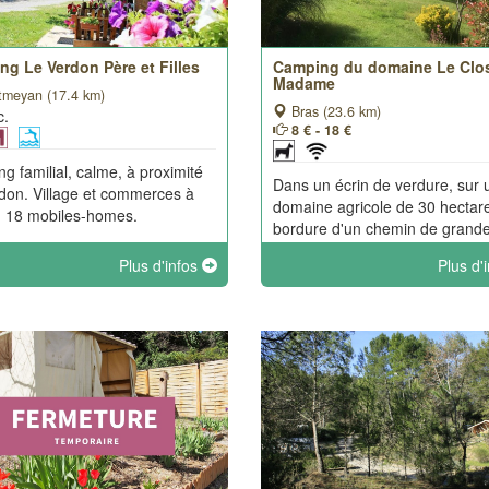
g Le Verdon Père et Filles
Camping du domaine Le Clo
Madame
meyan (17.4 km)
Bras (23.6 km)
c.
8 € - 18 €
g familial, calme, à proximité
Dans un écrin de verdure, sur 
don. Village et commerces à
domaine agricole de 30 hectar
 18 mobiles-homes.
bordure d'un chemin de grand
randonnée «GR99, vue sur la
Plus d'infos
Plus d'
montagne de la sainte-Baume.