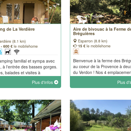
ng de La Verdière
Aire de bivouac à la Ferme d
Bréguières
Esparron (8.8 km)
rdière (8.1 km)
15 €
le mobilehome
 - 600 €
le mobilehome
Bienvenue à la ferme des Brég
camping familial et sympa avec
au coeur de la Provence à deu
e, à l'entrée des basses gorges.
du Verdon ! Nos 4 emplacemen
és, balades et visites à
tente sont parfaits pour une
ité. Emplacements semi
Plus d'infos
Plus d'
immersion dans une campagn
és. Mobil homes tout équipés
vivante et préservée !
matisés 4 à 6 personnes.
utés : plusieurs ecolodges -
en été.