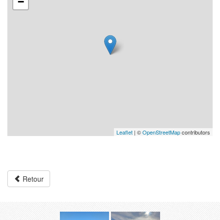
−
Leaflet
| ©
OpenStreetMap
contributors
Retour