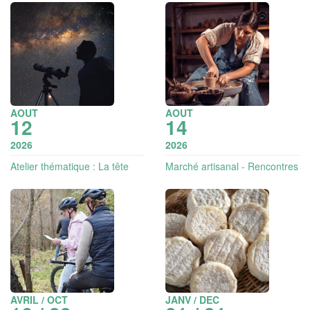
AOUT
AOUT
12
14
2026
2026
Atelier thématique : La tête
Marché artisanal - Rencontres
dans les étoiles - éclipse
littéraires & soirée latino
solaire
AVRIL / OCT
JANV / DEC