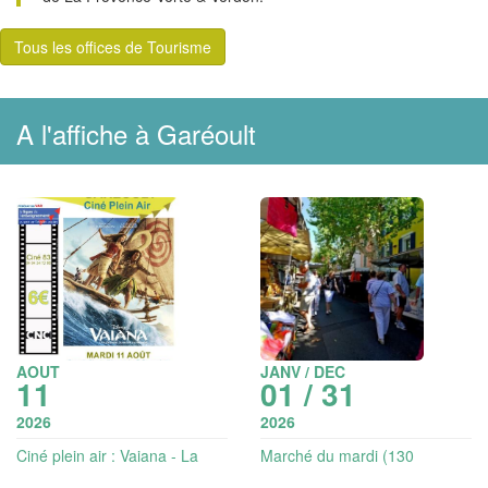
Tous les offices de Tourisme
A l'affiche à Garéoult
AOUT
JANV / DEC
11
01 / 31
2026
2026
Ciné plein air : Vaiana - La
Marché du mardi (130
légende du bout du monde
exposants)