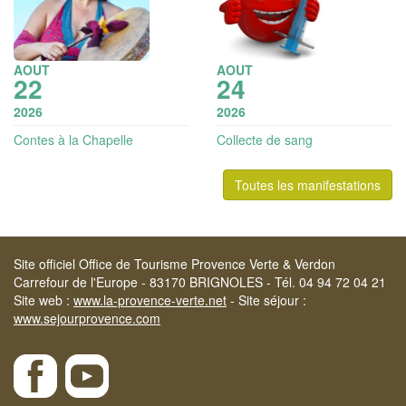
AOUT
AOUT
22
24
2026
2026
Contes à la Chapelle
Collecte de sang
Toutes les manifestations
Site officiel Office de Tourisme Provence Verte & Verdon
Carrefour de l'Europe - 83170 BRIGNOLES - Tél. 04 94 72 04 21
Site web :
www.la-provence-verte.net
- Site séjour :
www.sejourprovence.com