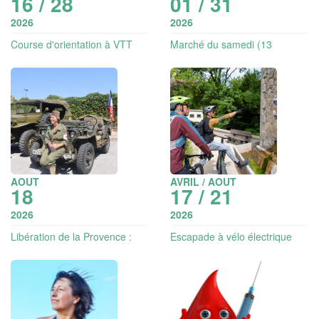
16 / 28
01 / 31
2026
2026
Course d'orientation à VTT
Marché du samedi (13
exposants)
AOUT
AVRIL / AOUT
18
17 / 21
2026
2026
Libération de la Provence :
Escapade à vélo électrique
exposition de véhicules et
sur le plateau de l’Issole
concert