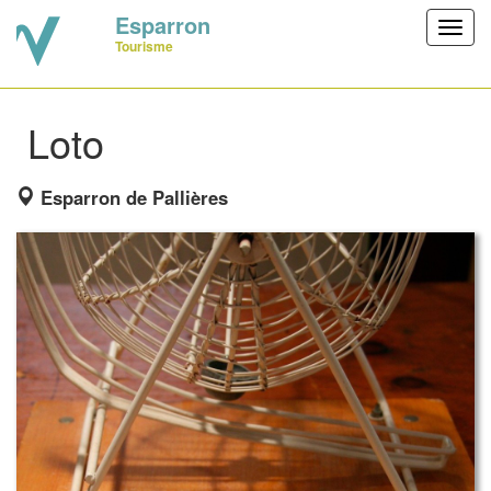
Esparron
Toggl
Tourisme
navig
Loto
Esparron de Pallières