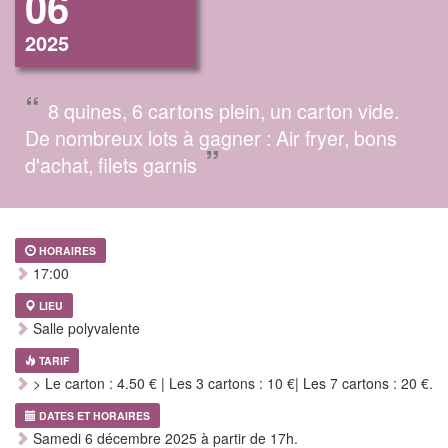
06
2025
“
8 quines, 6 cartons plein, un carton vide.
De nombreux lots à gagner : Air fryer, bons
”
d'achat, filets garnis
HORAIRES
17:00
LIEU
Salle polyvalente
TARIF
> Le carton : 4.50 € | Les 3 cartons : 10 €| Les 7 cartons : 20 €.
DATES ET HORAIRES
Samedi 6 décembre 2025 à partir de 17h.