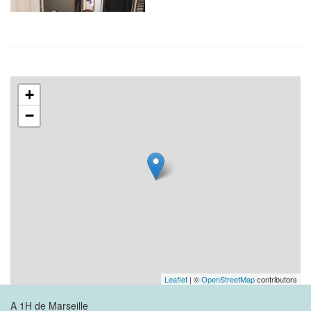
+
−
Leaflet
| ©
OpenStreetMap
contributors
A 1H de Marseille