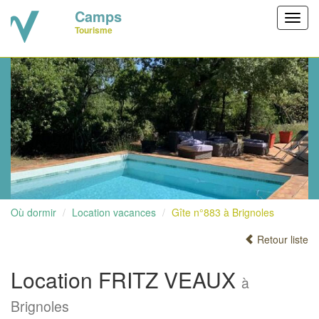
Camps
Toggl
Tourisme
navig
Où dormir
Location vacances
Gîte n°883 à Brignoles
Retour liste
Location FRITZ VEAUX
à
Brignoles