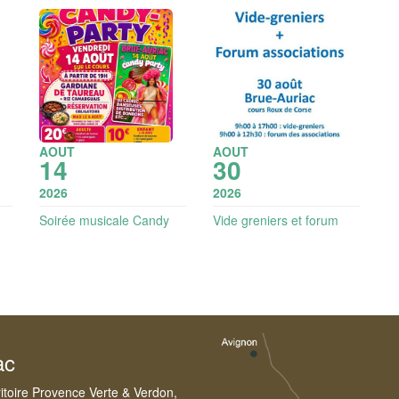
AOUT
AOUT
14
30
2026
2026
Soirée musicale Candy
Vide greniers et forum
party
des associations
ac
ritoire Provence Verte & Verdon,