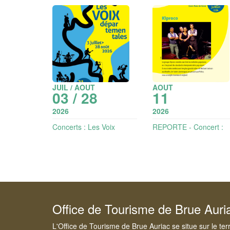
JUIL / AOUT
AOUT
03 / 28
11
2026
2026
Concerts : Les Voix
REPORTE - Concert :
départementales
Kiproco - musique pop
jazz | Les voix
départementales
Office de Tourisme de Brue Auri
L'Office de Tourisme de Brue Auriac se situe sur le ter