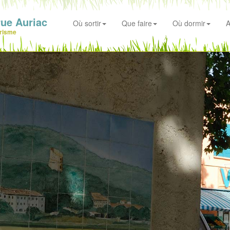
ue Auriac
Où sortir
Que faire
Où dormir
A
risme