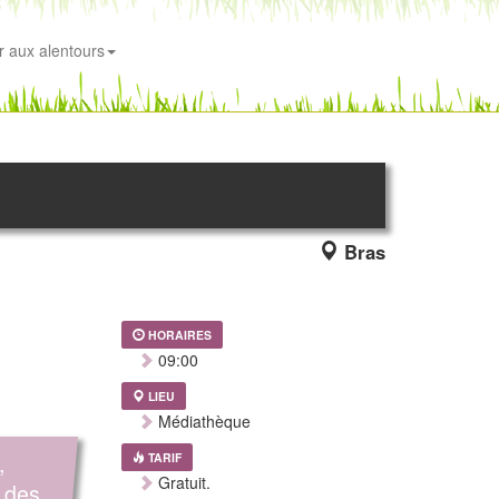
r aux alentours
Bras
HORAIRES
09:00
LIEU
Médiathèque
,
TARIF
Gratuit.
 des