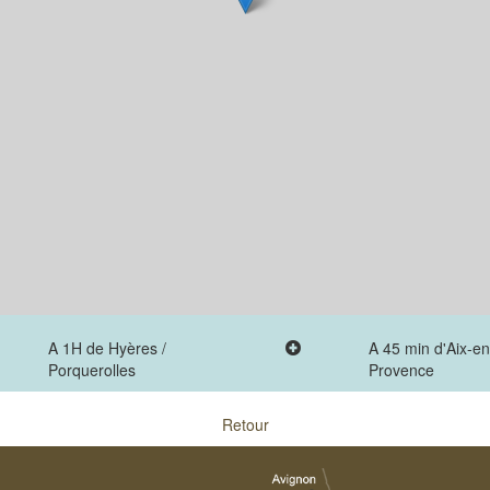
A 1H de Hyères /
A 45 min d'Aix-en
Porquerolles
Provence
Retour