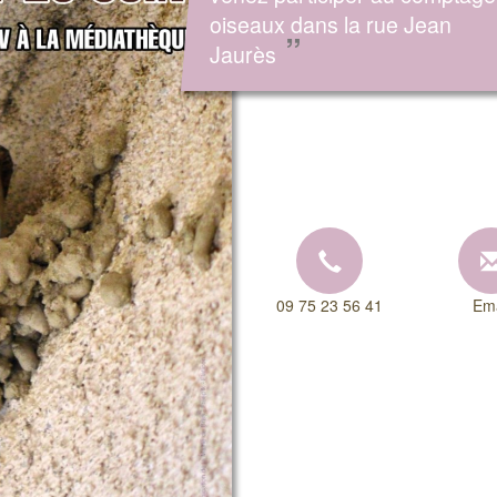
oiseaux dans la rue Jean
”
Jaurès
09 75 23 56 41
Ema