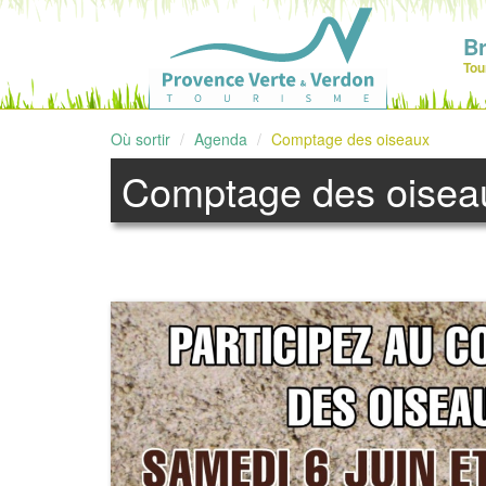
B
Tou
Où sortir
Agenda
Comptage des oiseaux
Comptage des oisea