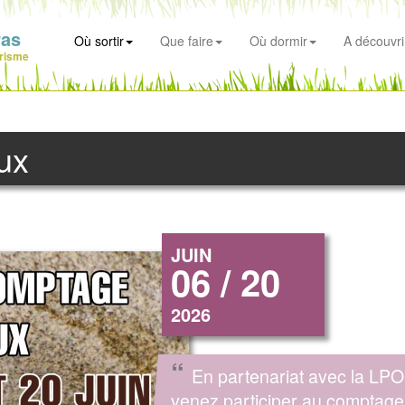
ras
Où sortir
Que faire
Où dormir
A découvri
risme
ux
JUIN
06 / 20
2026
“
En partenariat avec la LPO
venez participer au comptage