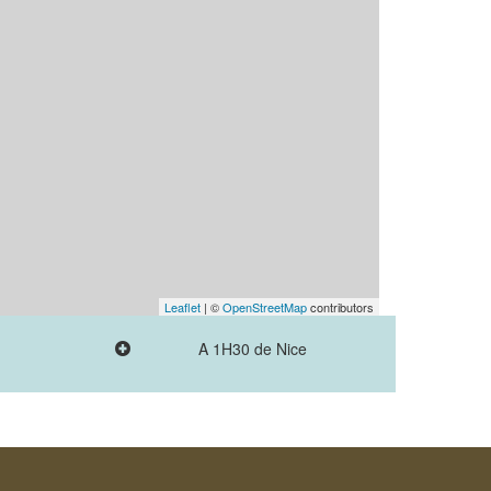
Leaflet
| ©
OpenStreetMap
contributors
A 1H30 de Nice