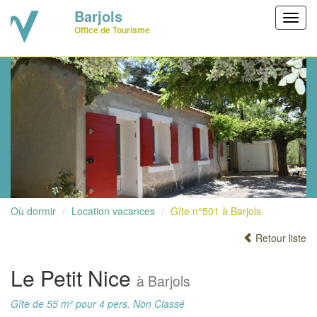
Barjols
Toggl
Office de Tourisme
navig
Où dormir
Location vacances
Gîte n°501 à Barjols
Retour liste
Le Petit Nice
à Barjols
Gîte de 55 m² pour 4 pers. Non Classé