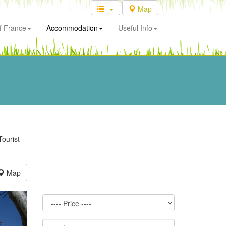
Map
f France
Accommodation
Useful Info
Tourist
Map