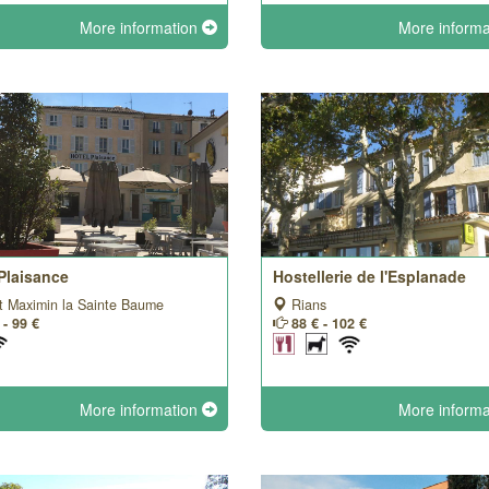
More information
More inform
Plaisance
Hostellerie de l'Esplanade
t Maximin la Sainte Baume
Rians
 - 99 €
88 € - 102 €
More information
More inform