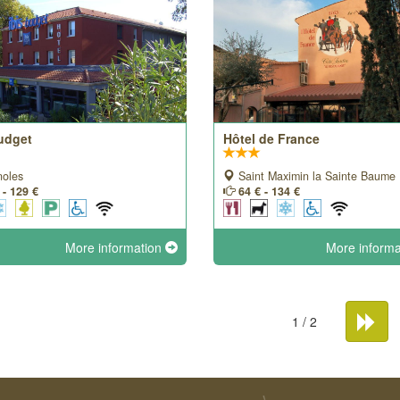
Budget
Hôtel de France
noles
Saint Maximin la Sainte Baume
 - 129 €
64 € - 134 €
More information
More inform
1 / 2