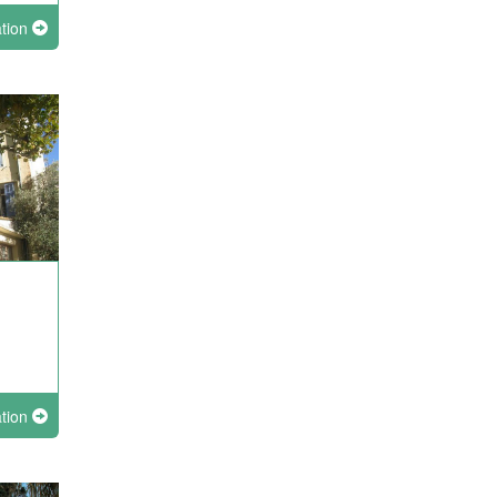
ation
ation