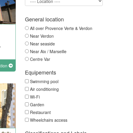
General location
All over Provence Verte & Verdon
Near Verdon
Near seaside
Near Aix / Marseille
Centre Var
ation
Equipements
Swimming pool
Air conditioning
Wi-Fi
Garden
Restaurant
Wheelchairs access