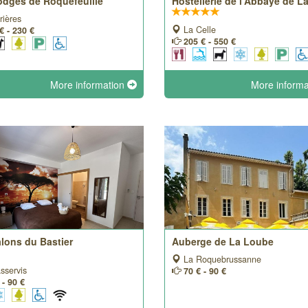
odges de Roquefeuille
Hostellerie de l'Abbaye de La
rières
La Celle
€ - 230 €
205 € - 550 €
More information
More inform
alons du Bastier
Auberge de La Loube
La Roquebrussanne
sservis
70 € - 90 €
 - 90 €