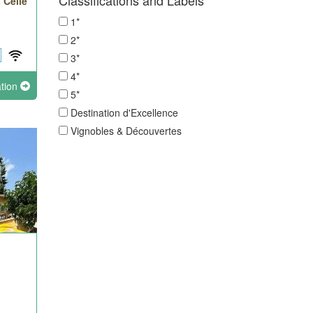
Classifications and Labels
 Celle
1*
2*
3*
4*
ation
5*
Destination d'Excellence
Vignobles & Découvertes