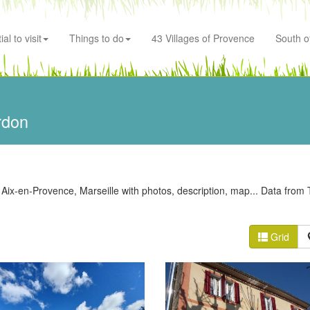
al to visit
Things to do
43 Villages of Provence
South o
rdon
Aix-en-Provence, Marseille with photos, description, map... Data from 
Grid