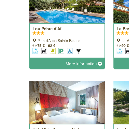
Lou Pèbre d'Aï
La Bas
Plan d'Aups Sainte Baume
Le V
75 € - 92 €
90 €
More information