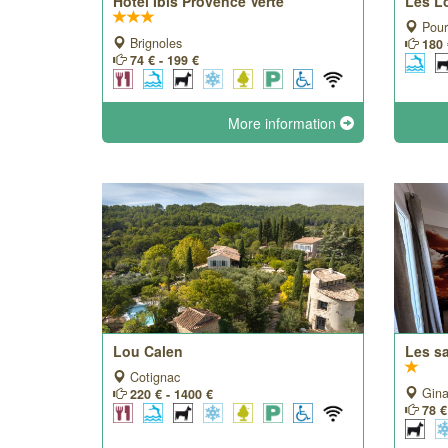
Hôtel Ibis Provence Verte
Les L
Pour
Brignoles
180 
74 € - 199 €
More information
Lou Calen
Les s
Cotignac
Gina
220 € - 1400 €
78 €