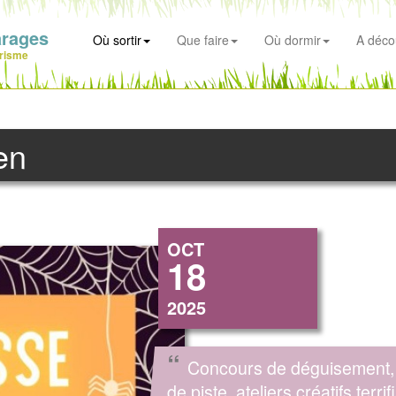
arages
Où sortir
Que faire
Où dormir
A déco
risme
en
OCT
18
2025
“
Concours de déguisement,
de piste, ateliers créatifs terrif