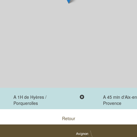
A 1H de Hyères /
A 45 min d'Aix-en
Porquerolles
Provence
Retour