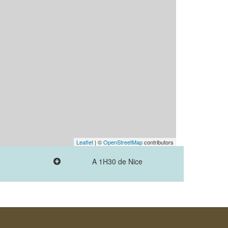
Leaflet
| ©
OpenStreetMap
contributors
A 1H30 de Nice