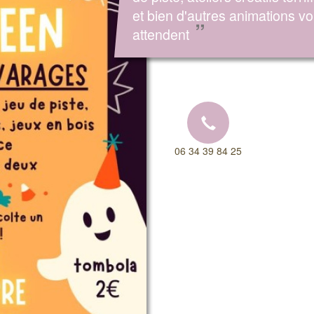
et bien d'autres animations v
”
attendent
06 34 39 84 25