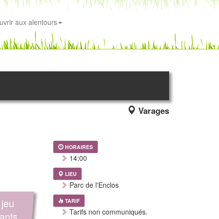
uvrir aux alentours
Varages
HORAIRES
14:00
LIEU
Parc de l'Enclos
 jeu
TARIF
Tarifs non communiqués.
iants