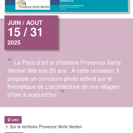
JUIN / AOUT
15 / 31
2025
“
Le Pays d’art et d’histoire Provence Verte
Verdon fête ses 20 ans . À cette occasion, il
propose un concours photo estival sur la
thématique de L’architecture de nos villages
”
d’hier à aujourd’hui.
LIEU
Sur le territoire Provence Verte Verdon