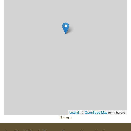
Leaflet
| ©
OpenStreetMap
contributors
Retour