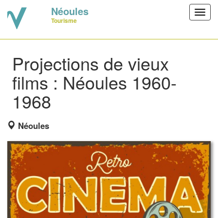
Néoules
Toggl
Tourisme
navig
Projections de vieux
films : Néoules 1960-
1968
Néoules