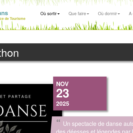
ans
Où sortir
Que faire
Où dormir
A 
ice de Tourisme
thon
NOV
23
2025
“
Un spectacle de danse aut
des déesses et légendes par 