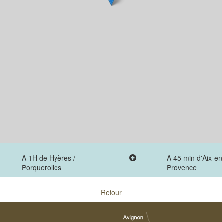
A 1H de Hyères /
A 45 min d'Aix-en
Porquerolles
Provence
Retour