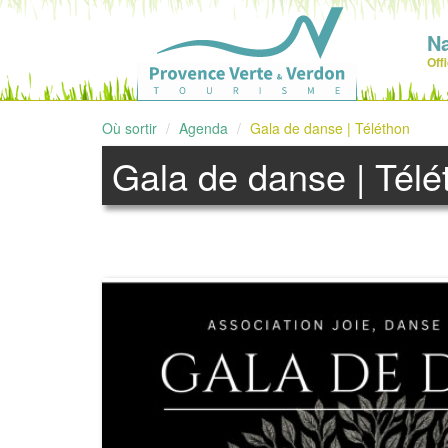
N
Off
Où sortir
Agenda
Gala de danse | Téléthon
Gala de danse | Télé