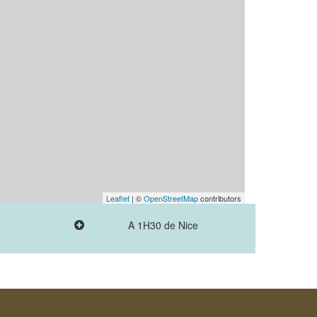
Leaflet
| ©
OpenStreetMap
contributors
A 1H30 de Nice