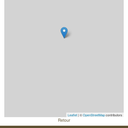
Leaflet
| ©
OpenStreetMap
contributors
Retour