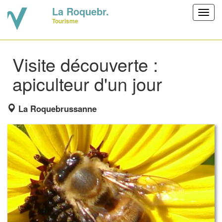
La Roquebr.
Toggl
Tourisme
navig
Visite découverte :
apiculteur d'un jour
La Roquebrussanne