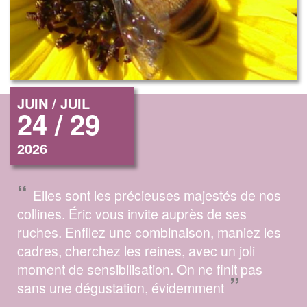
JUIN / JUIL
24 / 29
2026
“
Elles sont les précieuses majestés de nos
collines. Éric vous invite auprès de ses
ruches. Enfilez une combinaison, maniez les
cadres, cherchez les reines, avec un joli
moment de sensibilisation. On ne finit pas
”
sans une dégustation, évidemment