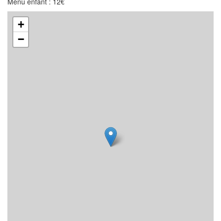
Menu enfant : 12€
+
−