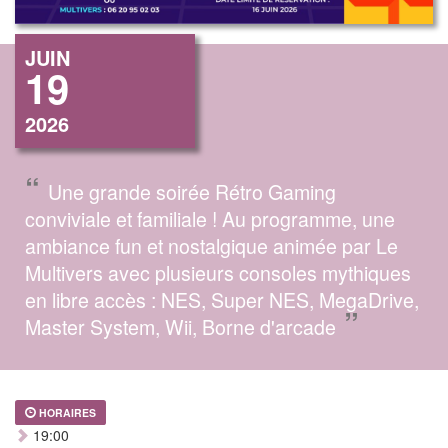
JUIN
19
2026
“
Une grande soirée Rétro Gaming
conviviale et familiale ! Au programme, une
ambiance fun et nostalgique animée par Le
Multivers avec plusieurs consoles mythiques
en libre accès : NES, Super NES, MegaDrive,
”
Master System, Wii, Borne d'arcade
HORAIRES
19:00