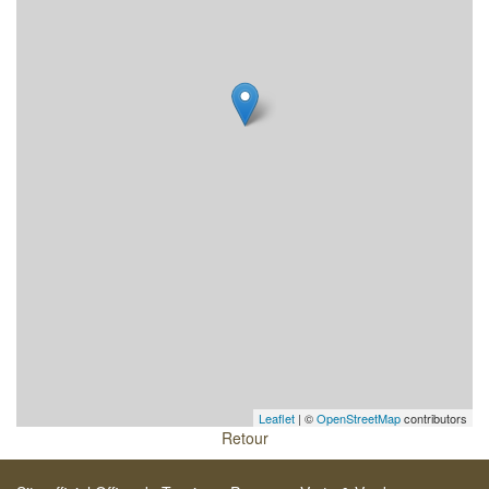
Leaflet
| ©
OpenStreetMap
contributors
Retour