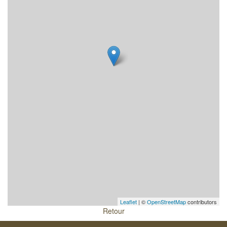
Leaflet
| ©
OpenStreetMap
contributors
Retour