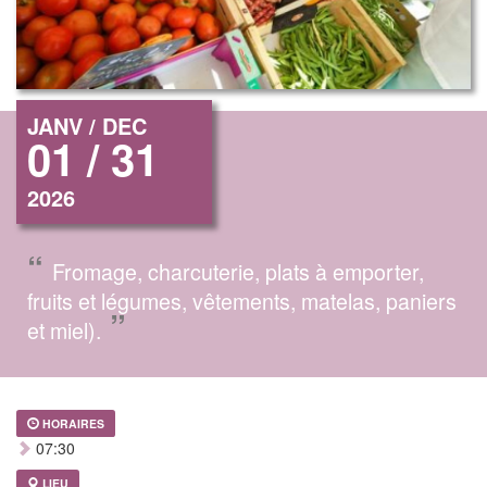
JANV / DEC
01 / 31
2026
“
Fromage, charcuterie, plats à emporter,
fruits et légumes, vêtements, matelas, paniers
”
et miel).
HORAIRES
07:30
LIEU