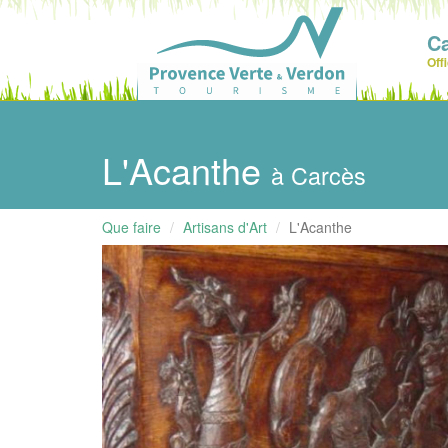
C
Off
L'Acanthe
à Carcès
Que faire
Artisans d'Art
L'Acanthe