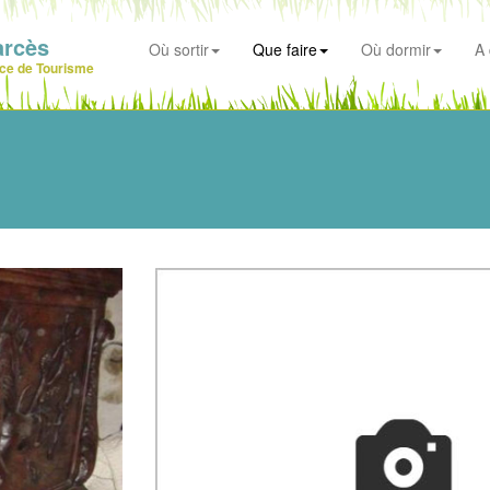
arcès
Où sortir
Que faire
Où dormir
A 
ice de Tourisme