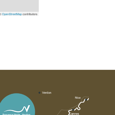
 ©
OpenStreetMap
contributors