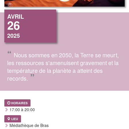
AVRIL
26
2025
“
Nous sommes en 2050, la Terre se meurt,
les ressources s'amenuisent gravement et la
température de la planète a atteint des
”
records.
HORAIRES
17:00 à 20:00
LIEU
Médiathèque de Bras