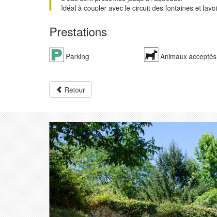
Idéal à coupler avec le circuit des fontaines et lavoi
Accès :
Prestations
- en voiture, parking Crouchet situé au pied. Gratui
- à pied depuis le centre-ville en empruntant l'esca
Parking
Animaux acceptés
Retour
Précédent