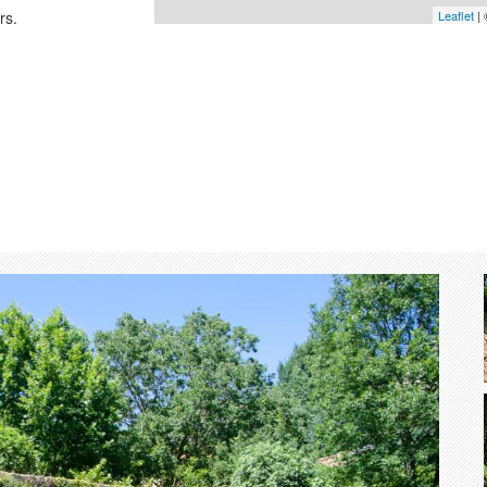
rs.
Leaflet
|
t - 40 places
lier du Pont d'Or
Suivant