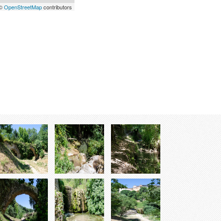
 ©
OpenStreetMap
contributors