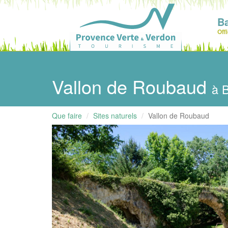
Ba
Off
Vallon de Roubaud
à B
Que faire
Sites naturels
Vallon de Roubaud