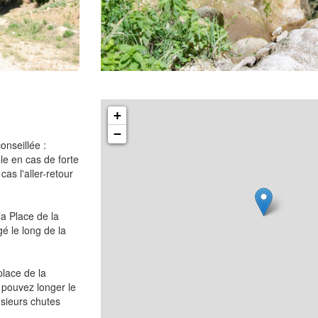
+
−
onseillée :
le en cas de forte
as l'aller-retour
la Place de la
é le long de la
place de la
 pouvez longer le
usieurs chutes