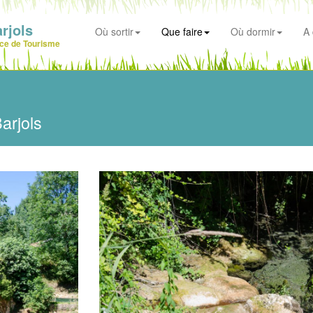
rjols
Où sortir
Que faire
Où dormir
A 
ice de Tourisme
arjols