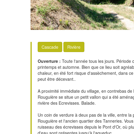
Cascade
Rivière
Ouverture :
Toute l'année tous les jours. Période c
printemps et automne. Bien que ce lieu soit agréab
chaleur, en été fort risque d'assèchement, dans ce c
peut être décevant..
A proximité immédiate du village, en contrebas de 
Rouguière se situe un petit vallon qui a été aménag
rivière des Ecrevisses. Balade.
Un coin de verdure à deux pas de la ville, entre la 
Rouguière et l'ancien quartier des Tanneries. Vous
ruisseau des écrevisses depuis le Pont d'Or, où pl
d'eau sont présentes jusqu'à l'aqueduc.