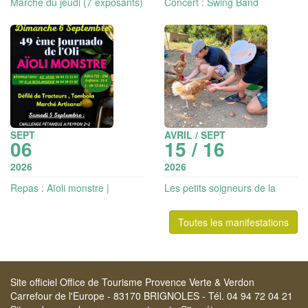
Marché du jeudi (7 exposants)
Concert : Swing Band
Orchestra - jazz
SEPT
AVRIL / SEPT
06
15 / 16
2026
2026
Repas : Aïoli monstre |
Les petits soigneurs de la
Journado de l'oli
ferme
Toutes les manifestations
Site officiel Office de Tourisme Provence Verte & Verdon
Carrefour de l'Europe - 83170 BRIGNOLES - Tél. 04 94 72 04 21