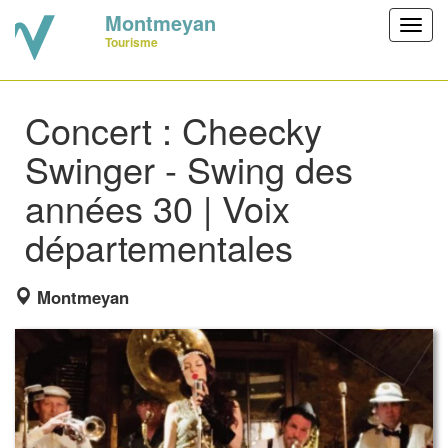
Montmeyan
Toggl
Tourisme
navig
Concert : Cheecky
Swinger - Swing des
années 30 | Voix
départementales
Montmeyan