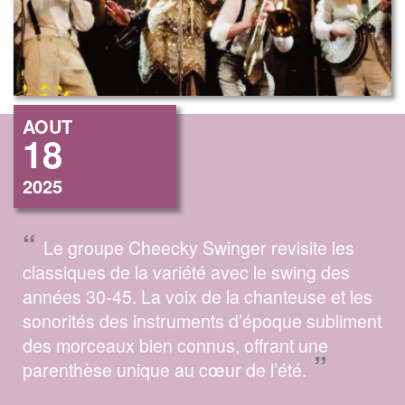
AOUT
18
2025
“
Le groupe Cheecky Swinger revisite les
classiques de la variété avec le swing des
années 30-45. La voix de la chanteuse et les
sonorités des instruments d’époque subliment
des morceaux bien connus, offrant une
”
parenthèse unique au cœur de l’été.