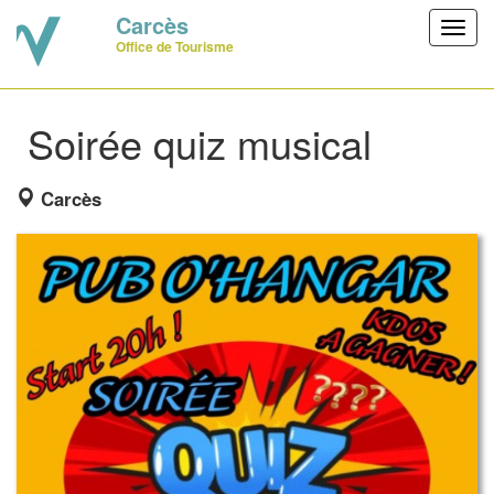
Carcès
Toggl
Office de Tourisme
navig
Soirée quiz musical
Carcès