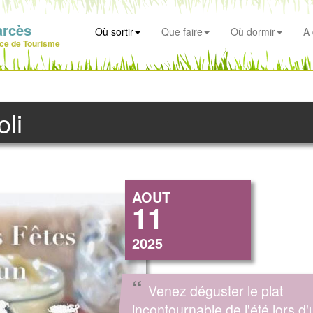
arcès
Où sortir
Que faire
Où dormir
A 
ice de Tourisme
li
AOUT
11
2025
“
Venez déguster le plat
incontournable de l'été lors d