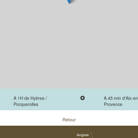
A 1H de Hyères /
A 45 min d'Aix-en
Porquerolles
Provence
Retour