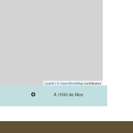
Leaflet
| ©
OpenStreetMap
contributors
A 1H30 de Nice