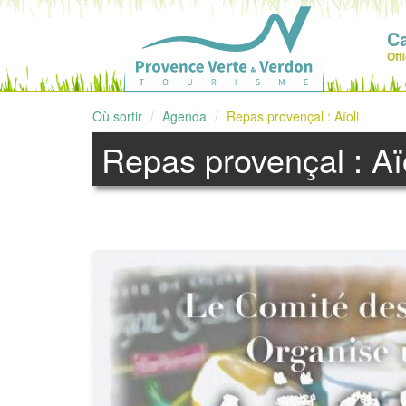
C
Off
Où sortir
Agenda
Repas provençal : Aïoli
Repas provençal : Aïo