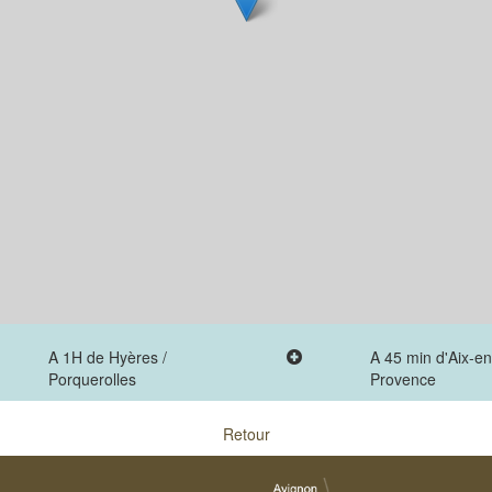
A 1H de Hyères /
A 45 min d'Aix-en
Porquerolles
Provence
Retour