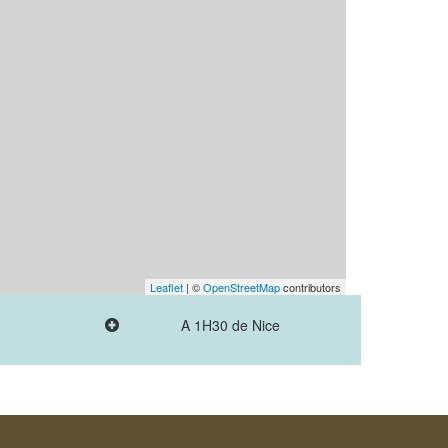
Leaflet
| ©
OpenStreetMap
contributors
A 1H30 de Nice