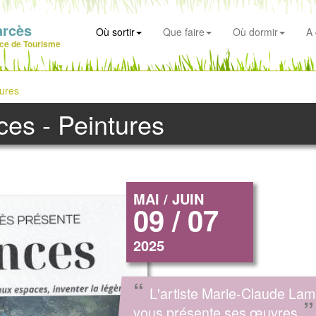
arcès
Où sortir
Que faire
Où dormir
A 
ice de Tourisme
tures
es - Peintures
MAI / JUIN
09 / 07
2025
“
L'artiste Marie-Claude Lam
”
vous présente ses œuvres